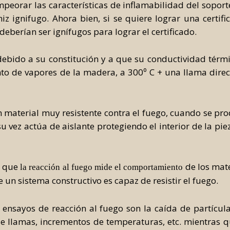
Automatic Color System
peorar las características de inflamabilidad del soport
iz ignifugo. Ahora bien, si se quiere lograr una certifi
Manual Color System
berían ser ignífugos para lograr el certificado.
bido a su constitución y a que su conductividad térm
o de vapores de la madera, a 300⁰ C + una llama direc
 material muy resistente contra el fuego, cuando se pr
su vez actúa de aislante protegiendo el interior de la p
r que
de los mat
la reacción al fuego mide el comportamiento
 un sistema constructivo es capaz de resistir el fuego.
nsayos de reacción al fuego son la caída de partícula
llamas, incrementos de temperaturas, etc. mientras qu