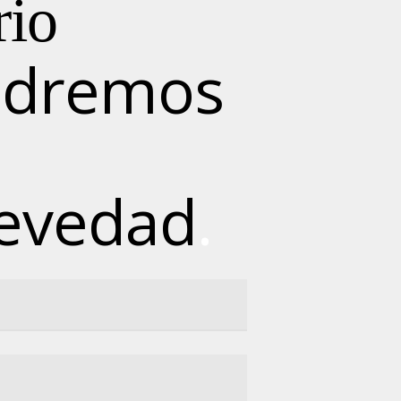
rio
ondremos
revedad
.