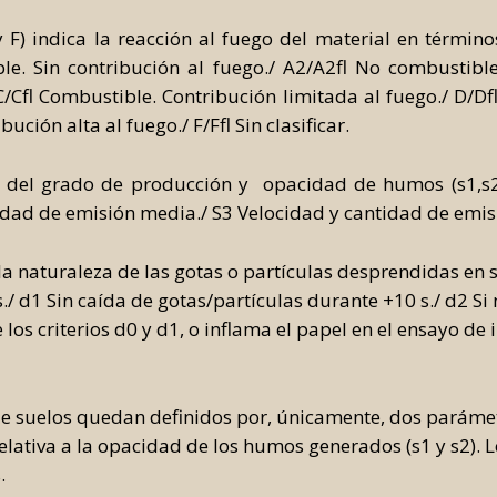
y F) indica la reacción al fuego del material en término
le. Sin contribución al fuego./ A2/A2fl No combustible.
C/Cfl Combustible. Contribución limitada al fuego./ D/D
ución alta al fuego./ F/Ffl Sin clasificar.
 del grado de producción y opacidad de humos (s1,s2 
idad de emisión media./ S3 Velocidad y cantidad de emisi
la naturaleza de las gotas o partículas desprendidas en s
./ d1 Sin caída de gotas/partículas durante +10 s./ d2 Si
os criterios d0 y d1, o inflama el papel en el ensayo de
 de suelos quedan definidos por, únicamente, dos parámetr
ndo relativa a la opacidad de los humos generados (s1 y s2).
.