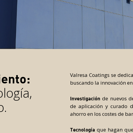
Manual Color System
iento:
Valresa Coatings se dedica
buscando la innovación en
ología,
de nuevos de
Investigación
o.
de aplicación y curado 
ahorro en los costes de ba
que hagan que 
Tecnología