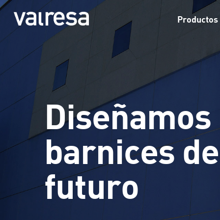
Skip
to
Productos
main
content
Diseñamos 
barnices de
futuro