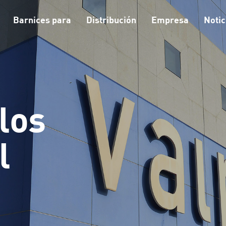
Barnices para
Distribución
Empresa
Notic
los
l
Automatic Color System