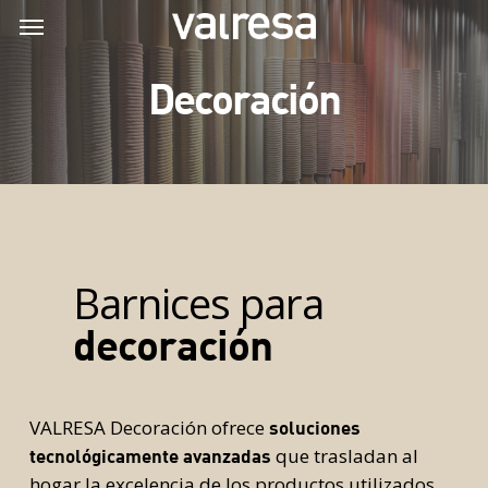
Skip
Menu
Menu
to
main
Decoración
content
Barnices para
decoración
VALRESA Decoración ofrece
soluciones
que trasladan al
tecnológicamente avanzadas
hogar la excelencia de los productos utilizados