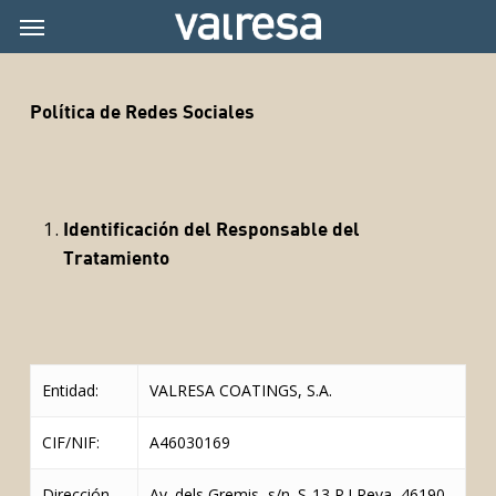
Skip
Menu
Menu
to
main
content
Política de Redes Sociales
Identificación del Responsable del
Tratamiento
Entidad:
VALRESA COATINGS, S.A.
CIF/NIF:
A46030169
Dirección
Av. dels Gremis, s/n. S-13 P.I Reva, 46190,