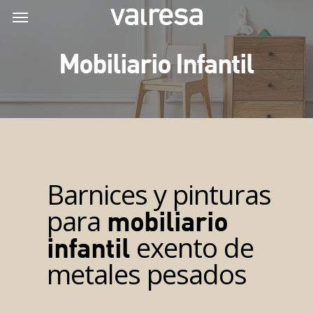
Skip
Menu
Menu
to
main
Mobiliario Infantil
content
Barnices y pinturas
para
mobiliario
exento de
infantil
metales pesados