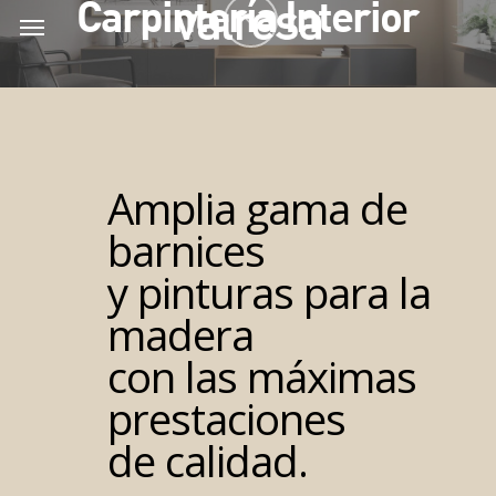
Carpintería Interior
Skip
Menu
Menu
to
main
content
Amplia gama de
barnices
y pinturas para la
madera
con las máximas
prestaciones
de calidad.