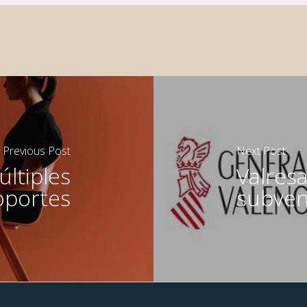
Previous Post
Next Post
ltiples
Valres
oportes
subven