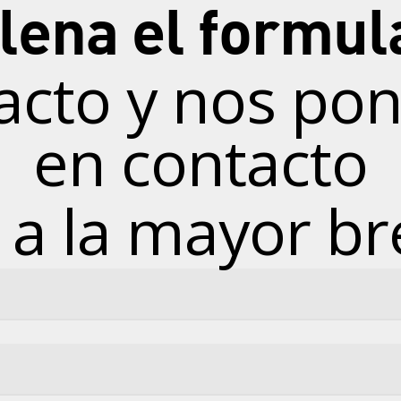
lena el formul
acto y nos p
en contacto
 a la mayor b