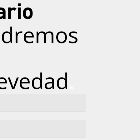
ario
ondremos
revedad
.