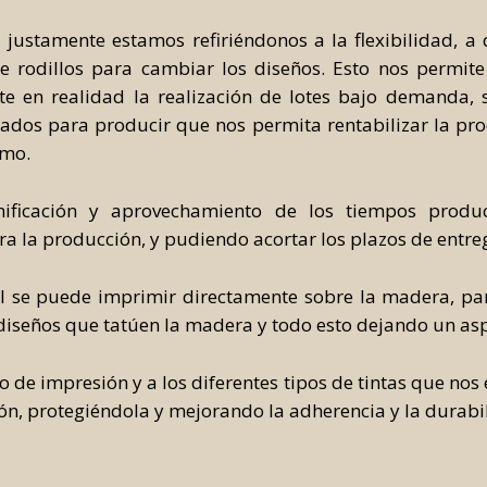
Automatic Color System
 justamente estamos refiriéndonos a la flexibilidad, 
Manual Color System
rodillos para cambiar los diseños. Esto nos permite 
rte en realidad la realización de lotes bajo demanda, 
os para producir que nos permita rentabilizar la prod
smo.
ificación y aprovechamiento de los tiempos produ
a la producción, y pudiendo acortar los plazos de entreg
al se puede imprimir directamente sobre la madera, par
diseños que tatúen la madera y todo esto dejando un as
 de impresión y a los diferentes tipos de tintas que nos
n, protegiéndola y mejorando la adherencia y la durabil