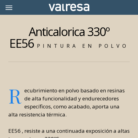
Skip
Menu
Menu
to
main
Anticalorica 330º
content
EE56
PINTURA EN POLVO
R
ecubrimiento en polvo basado en resinas
de alta funcionalidad y endurecedores
específicos, como acabado, aporta una
alta resistencia térmica.
EE56 , resiste a una continuada exposición a altas