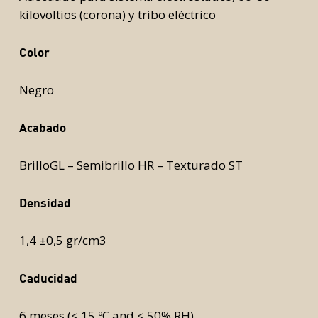
kilovoltios (corona) y tribo eléctrico
Color
Negro
Acabado
BrilloGL – Semibrillo HR – Texturado ST
Densidad
1,4 ±0,5 gr/cm3
Caducidad
6 meses (< 15 ºC and < 50% RH)