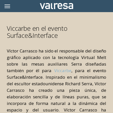
Skip
Menu
Menu
to
main
content
Viccarbe en el evento
Surface&Interface
Víctor Carrasco ha sido el responsable del diseño
gráfico aplicado con la tecnología Virtual Melt
sobre las mesas auxiliares Serra diseñadas
también por él para
Viccarbe
, para el evento
Surface&Interface. Inspirado en el minimalismo
del escultor estadounidense Richard Serra, Víctor
Carrasco ha creado una pieza única, de
elaboración sencilla y de líneas puras, que se
incorpora de forma natural a la dinámica del
espacio y del usuario. Víctor Carrasco ha