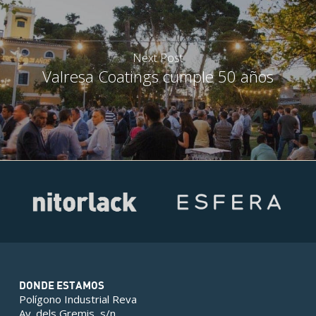
Next Post
Valresa Coatings cumple 50 años
DONDE ESTAMOS
Polígono Industrial Reva
Av. dels Gremis, s/n,