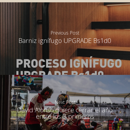
Previous Post
Barniz ignífugo UPGRADE Bs1d0
Next Post
David Alonso quiere cerrar el año
entre los 3 primeros