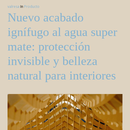
valresa
In
Producto
Nuevo acabado
ignífugo al agua super
mate: protección
invisible y belleza
natural para interiores