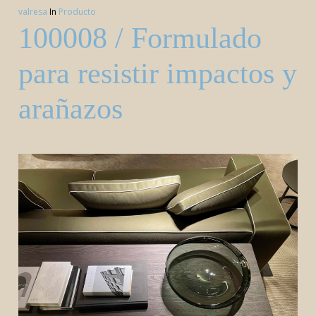
valresa
In
Producto
100008 / Formulado
para resistir impactos y
arañazos