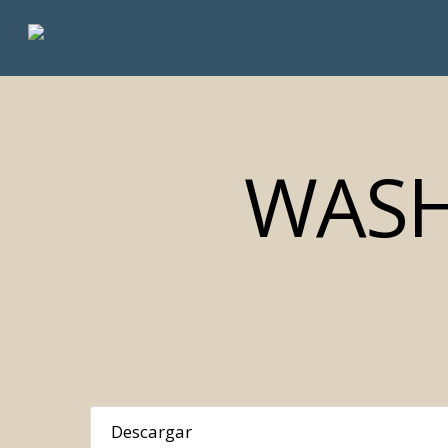
Skip
to
main
content
WASH
Descargar