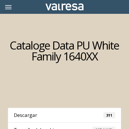
Skip
Menu
Menu
to
main
content
Cataloge Data PU White
Family 1640XX
Descargar
311