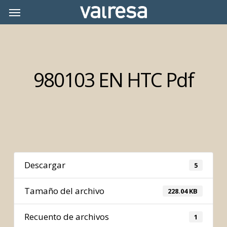
Skip
Menu
Menu
to
main
content
980103 EN HTC Pdf
Descargar
5
Tamaño del archivo
228.04 KB
Recuento de archivos
1