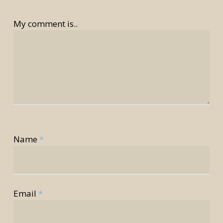
My comment is..
Name
*
Email
*