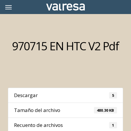
Skip
Menu
Menu
to
main
content
970715 EN HTC V2 Pdf
Descargar
5
Tamaño del archivo
480.30 KB
Recuento de archivos
1