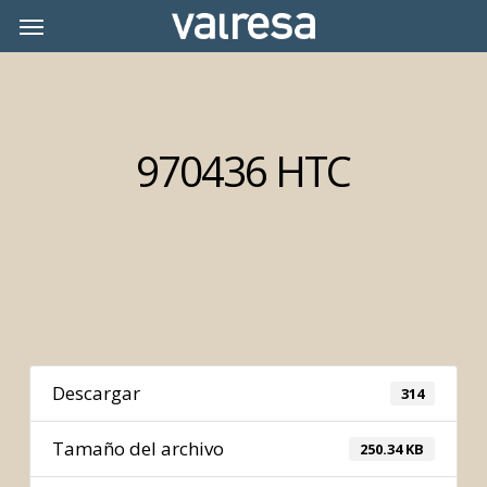
Skip
Menu
Menu
to
main
content
970436 HTC
Descargar
314
Tamaño del archivo
250.34 KB