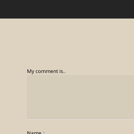
My comment is..
Name
*