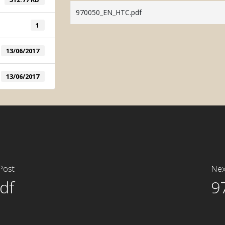
Automatic Color System
970050_EN_HTC.pdf
Manual Color System
1
13/06/2017
13/06/2017
Post
Nex
df
9