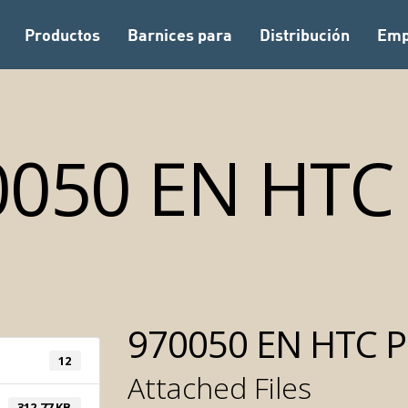
Productos
Barnices para
Distribución
Emp
0050 EN HTC 
970050 EN HTC P
12
Attached Files
312.77 KB