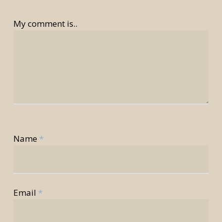
My comment is..
Name
*
Email
*