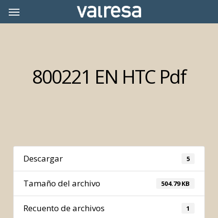
Skip
Menu
Menu
to
main
content
800221 EN HTC Pdf
Descargar
5
Tamaño del archivo
504.79 KB
Recuento de archivos
1