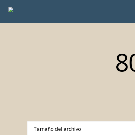
Skip
to
main
content
8
Tamaño del archivo