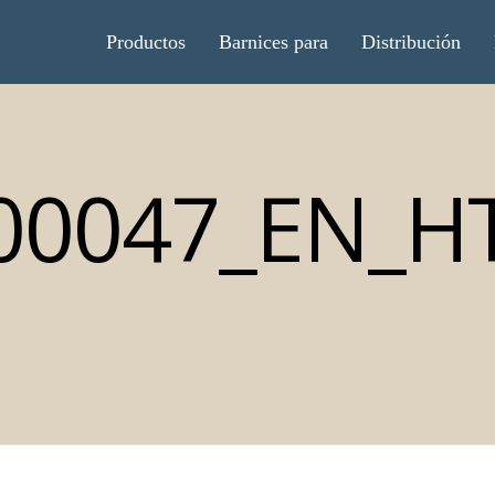
Productos
Barnices para
Distribución
00047_EN_H