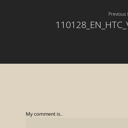
Previous 
110128_EN_HTC_
My comment is..