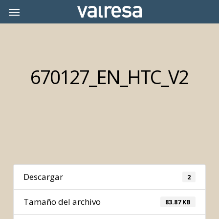
Skip
Menu
Menu
to
main
content
670127_EN_HTC_V2
Descargar
2
Tamaño del archivo
83.87 KB