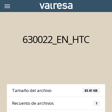
Skip
Menu
Menu
to
main
content
630022_EN_HTC
Tamaño del archivo
83.81 KB
Recuento de archivos
1