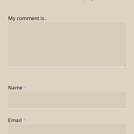
My comment is..
Name
*
Email
*