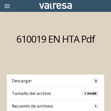
Skip
Menu
Menu
to
main
content
610019 EN HTA Pdf
Descargar
3
Tamaño del archivo
1.04 MB
Recuento de archivos
1