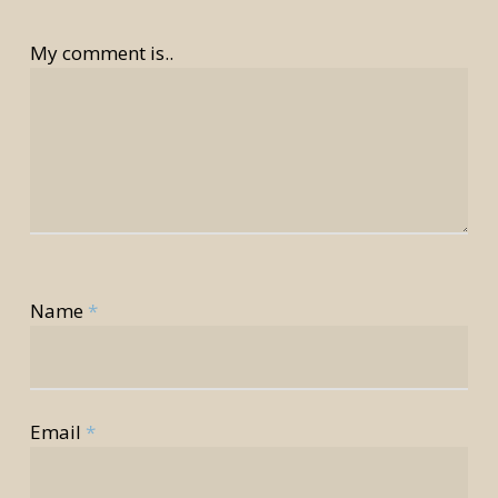
My comment is..
Name
*
Email
*