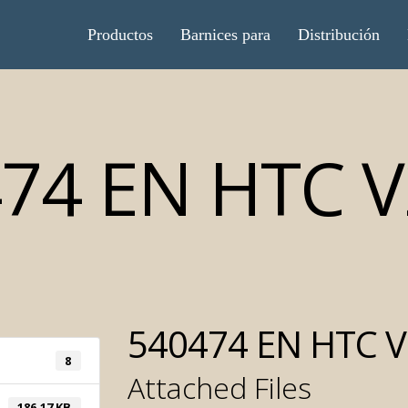
Productos
Barnices para
Distribución
74 EN HTC V
540474 EN HTC V
8
Attached Files
186.17 KB