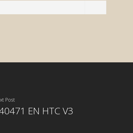
or System
System
xt Post
40471 EN HTC V3