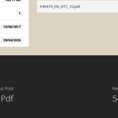
Automatic Col
540474_EN_HTC_V2.pdf
Manual Color 
1
13/06/2017
29/04/2026
us Post
Ne
 Pdf
5