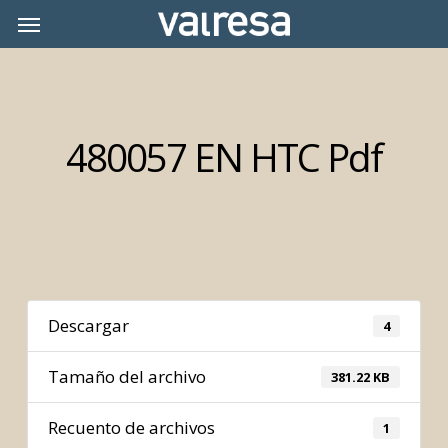
Skip
Menu
Menu
to
main
content
480057 EN HTC Pdf
Descargar
4
Tamaño del archivo
381.22 KB
Recuento de archivos
1