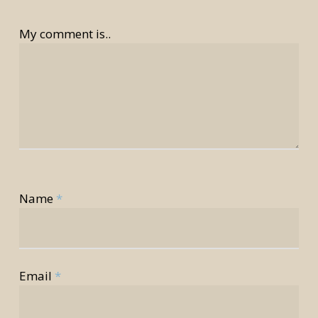
My comment is..
Name
*
Email
*