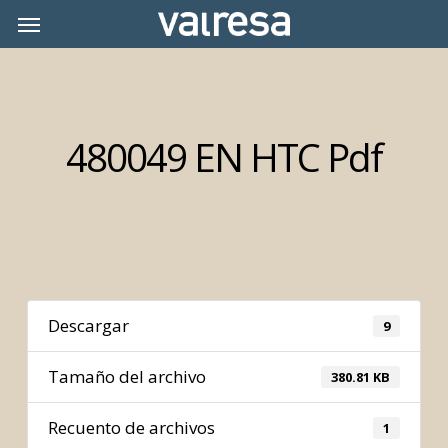
Skip
Menu
Menu
to
main
content
480049 EN HTC Pdf
Descargar
9
Tamaño del archivo
380.81 KB
Recuento de archivos
1