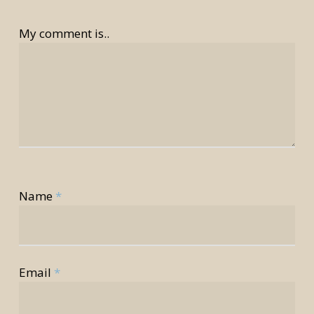
My comment is..
Name
*
Email
*