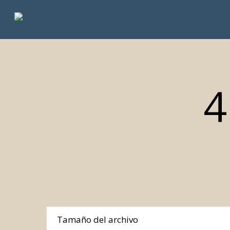
Skip
to
main
content
4
Tamaño del archivo