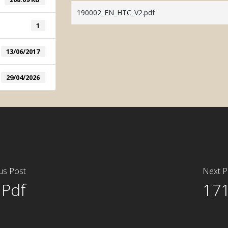
Automatic Col
190002_EN_HTC_V2.pdf
Manual Color 
1
13/06/2017
29/04/2026
us Post
Next P
 Pdf
171