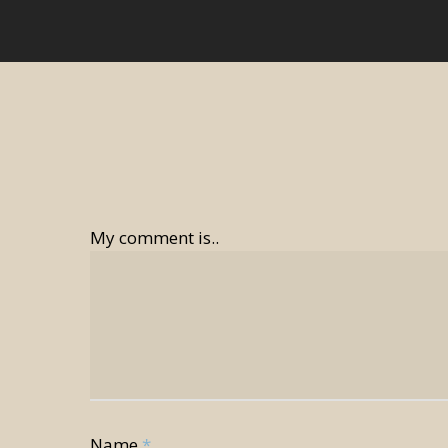
My comment is..
Name
*