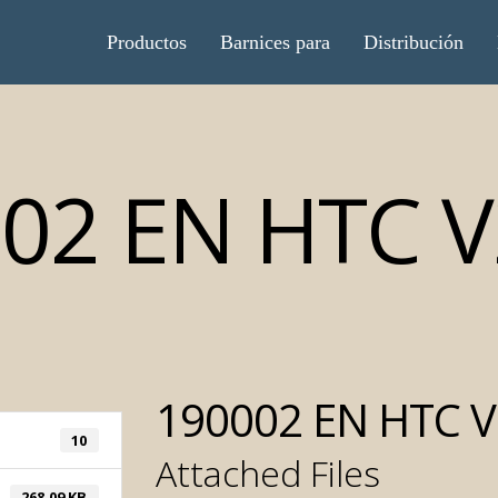
Productos
Barnices para
Distribución
02 EN HTC V
190002 EN HTC V
10
Attached Files
268.09 KB