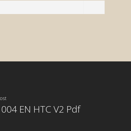
or System
System
ost
004 EN HTC V2 Pdf