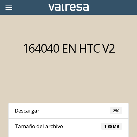
Skip
Menu
Menu
to
main
content
164040 EN HTC V2
Descargar
250
Tamaño del archivo
1.35 MB