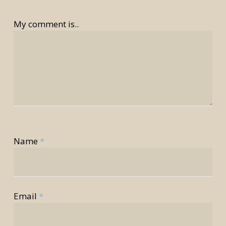
My comment is..
Name
*
Email
*