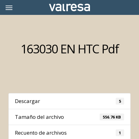
Skip
Menu
Menu
to
main
content
163030 EN HTC Pdf
Descargar
5
Tamaño del archivo
556.76 KB
Recuento de archivos
1