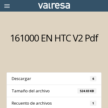
Skip
Menu
Menu
to
main
content
161000 EN HTC V2 Pdf
Descargar
6
Tamaño del archivo
524.03 KB
Recuento de archivos
1