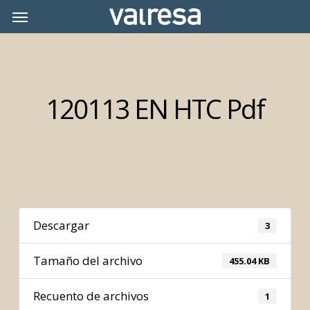
Skip
Menu
Menu
to
main
content
120113 EN HTC Pdf
Descargar
3
Tamaño del archivo
455.04 KB
Recuento de archivos
1