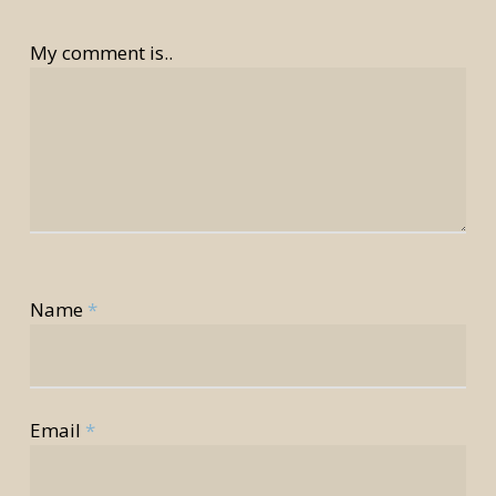
My comment is..
Name
*
Email
*