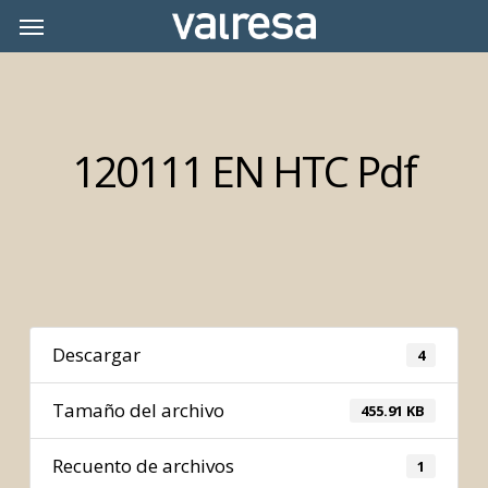
Skip
Menu
Menu
to
main
content
120111 EN HTC Pdf
Descargar
4
Tamaño del archivo
455.91 KB
Recuento de archivos
1