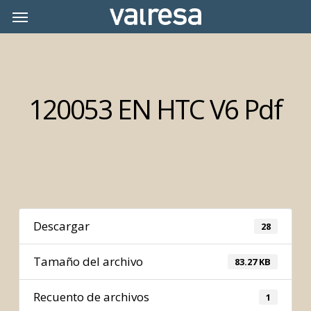
Skip
Menu
Menu
to
main
content
120053 EN HTC V6 Pdf
Descargar
28
Tamaño del archivo
83.27 KB
Recuento de archivos
1