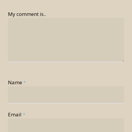
My comment is..
Name
*
Email
*