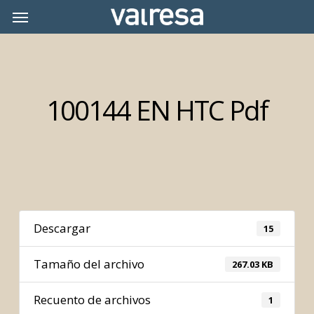
Skip
Menu
Menu
to
main
content
100144 EN HTC Pdf
Descargar
15
Tamaño del archivo
267.03 KB
Recuento de archivos
1