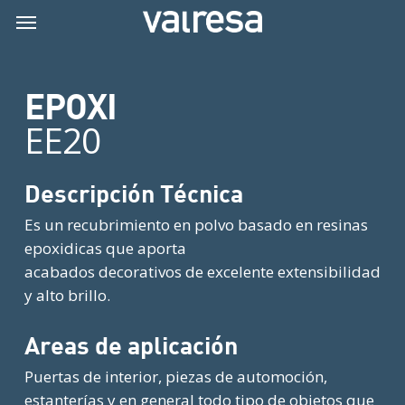
Skip
Menu
Menu
to
main
content
EPOXI
EE20
Descripción Técnica
Es un recubrimiento en polvo basado en resinas
epoxidicas que aporta
acabados decorativos de excelente extensibilidad
y alto brillo.
Areas de aplicación
Puertas de interior, piezas de automoción,
estanterías y en general todo tipo de objetos que