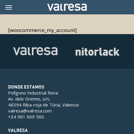
Skip
Menu
Menu
to
main
content
[woocommerce_my_account]
DONDE ESTAMOS
Polígono Industrial Reva
Av. dels Gremis, s/n,
46394 Riba-roja de Túria, Valencia
valresa@valresa.com
+34 961 669 560
VALRESA