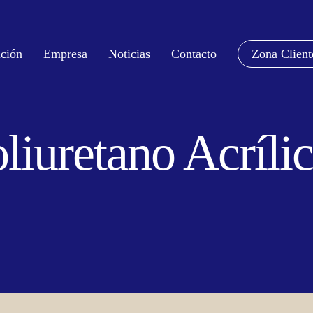
ución
Empresa
Noticias
Contacto
Zona Client
liuretano Acríli