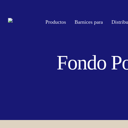
Skip
to
main
Productos
Barnices para
Distrib
content
Fondo Po