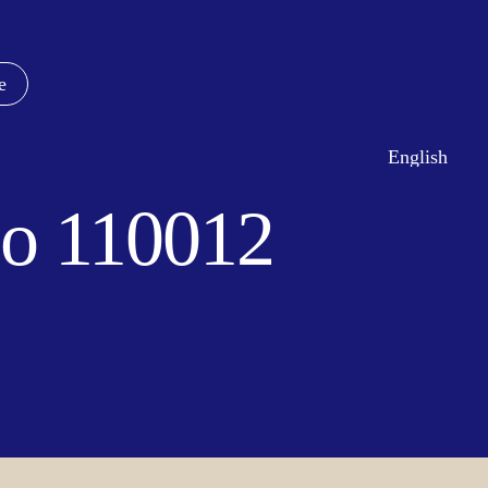
e
English
co 110012