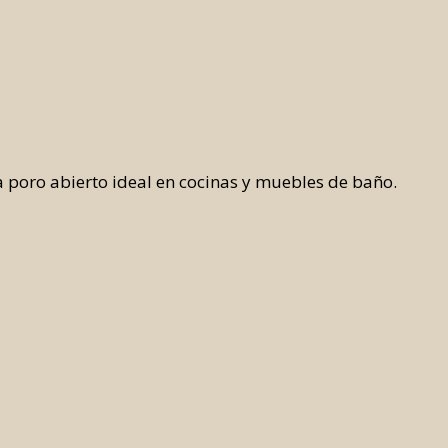
tic Color System
 Color System
a poro abierto ideal en cocinas y muebles de baño.