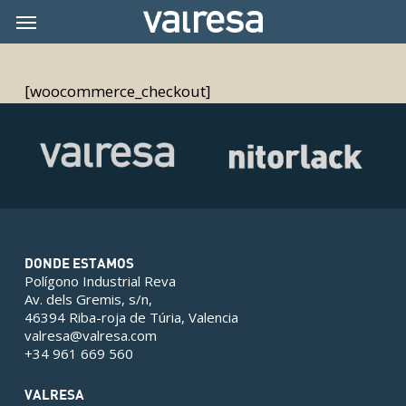
Skip
Menu
Menu
to
main
content
[woocommerce_checkout]
DONDE ESTAMOS
Polígono Industrial Reva
Av. dels Gremis, s/n,
46394 Riba-roja de Túria, Valencia
valresa@valresa.com
+34 961 669 560
VALRESA