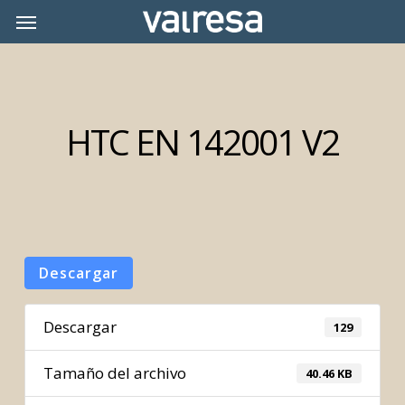
Skip
Menu
Menu
to
main
content
HTC EN 142001 V2
Descargar
Descargar
129
Tamaño del archivo
40.46 KB