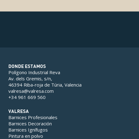
DONDE ESTAMOS
Polígono Industrial Reva
Av. dels Gremis, s/n,
46394 Riba-roja de Túria, Valencia
valresa@valresa.com
+34 961 669 560
VALRESA
Barnices Profesionales
Barnices Decoración
Barnices Ignífugos
Pintura en polvo