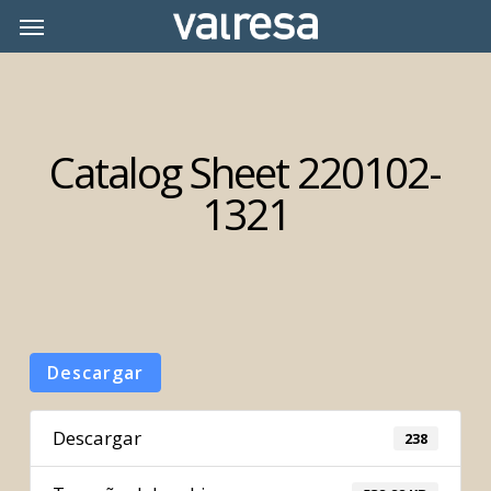
Skip
Menu
Menu
to
main
content
Catalog Sheet 220102-
1321
Descargar
Descargar
238