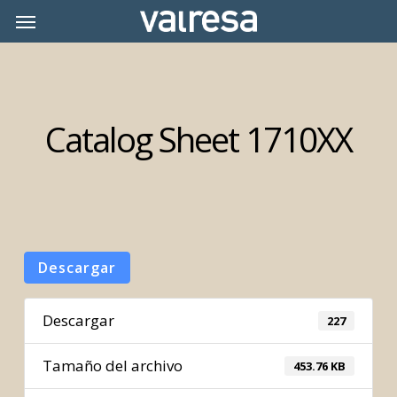
Skip
Menu
Menu
to
main
content
Catalog Sheet 1710XX
Descargar
Descargar
227
Tamaño del archivo
453.76 KB