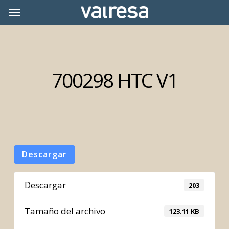
Skip
Menu
Menu
to
main
content
700298 HTC V1
Descargar
Descargar
203
Tamaño del archivo
123.11 KB