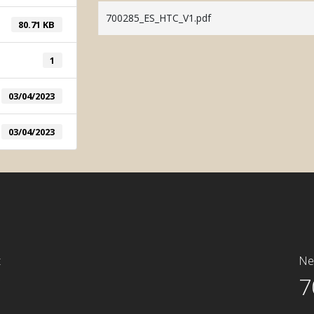
Automatic Color System
700285_ES_HTC_V1.pdf
80.71 KB
Manual Color System
1
03/04/2023
03/04/2023
t
Ne
C
7