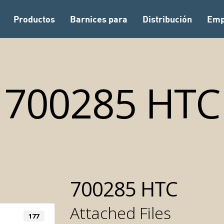
Productos
Barnices para
Distribución
Emp
700285 HTC
700285 HTC
Attached Files
177