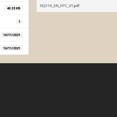
Automatic Col
162110_EN_HTC_V1.pdf
40.33 KB
Manual Color 
1
16/11/2021
16/11/2021