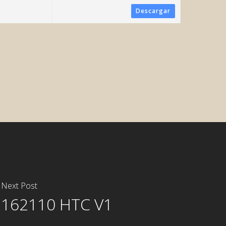
or System
Descargar
System
Next Post
162110 HTC V1